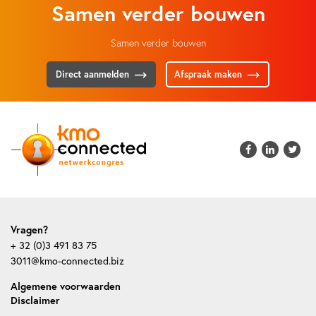
Samen verder bouwen
Samen verder bouwen
Direct aanmelden
Afspraak maken



Vragen?
+ 32 (0)3 491 83 75
3011@kmo-connected.biz
Algemene voorwaarden
Disclaimer