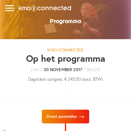
P
r
o
g
r
a
m
m
a
KMO-CONNECTED
Op het programma
LINT /
30 NOVEMBER 2017
/ BELGIË
Dagticket congres: € 245,00 (excl. BTW)
Direct aanmelden