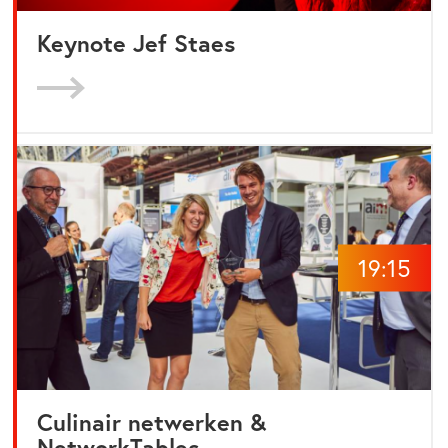
Keynote Jef Staes
19:15
Culinair netwerken &
NetworkTables